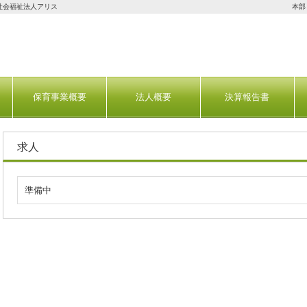
社会福祉法人アリス
本部
保育事業概要
法人概要
決算報告書
求人
準備中